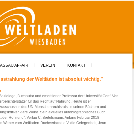
ASSAU AFFAIR
VEREIN
KONTAKT
strahlung der Weltläden ist absolut wichtig.“
r
 Soziologe, Buchautor und emeritierter Professor der Universität Genf. Von
berichterstatter für das Recht auf Nahrung. Heute ist er
 Ausschusses des UN-Menschenrechtsrats. In seinen Büchern und
erungskritiker klare Worte. Sein aktuelles autobiographisches Buch
rat der Hoffnung", Verlag C. Bertelsmann. Anfang Februar 2018
en Weber vom Weltladen-Dachverband e.V. die Gelegenheit, Jean