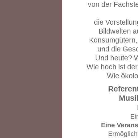
von der Fachste
die Vorstellu
Bildwelten 
Konsumgütern, 
und die Ges
Und heute? W
Wie hoch ist de
Wie ökolo
Referent
Musik
Ei
Eine Verans
Ermöglich