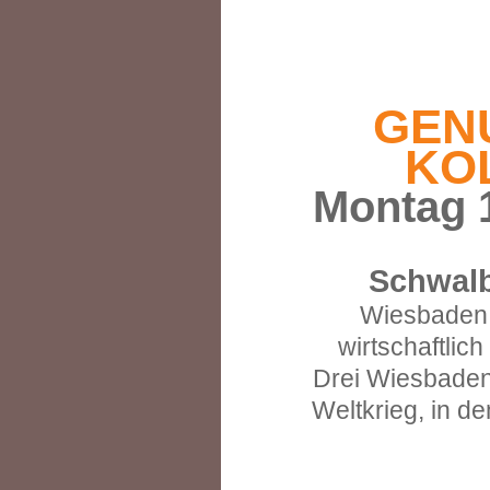
GEN
KO
Montag 1
Schwalb
Wiesbaden
wirtschaftlic
Drei Wiesbadene
Weltkrieg, in d