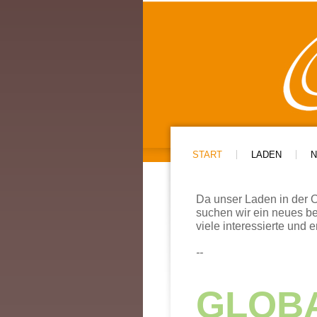
START
LADEN
N
Da unser Laden in der 
suchen wir ein neues b
viele interessierte und 
--
GLOBA