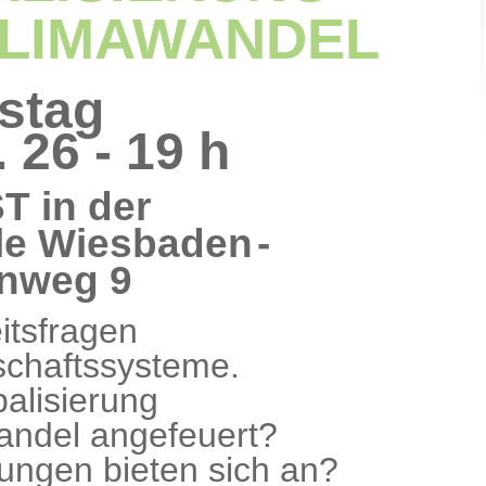
KLIMAWANDEL
stag
 26 - 19 h
ST
in der
le
Wiesbaden
-
n
weg 9
itsfragen
schaftssysteme.
balisierung
andel
angefeuert?
ungen bieten
sich an?