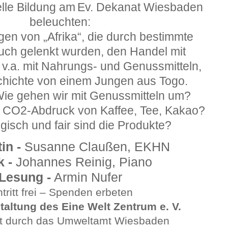
lle Bildung am
E
v. Dekanat Wi
esbaden
beleuchten:
ngen von „Afrika“, die durch bestimmte
auch gelenkt wurden, den Handel mit
v.a. mit Nahrungs- und Genussmitteln,
chichte von einem Jungen aus Togo.
ie gehen wir mit Genussmitteln um?
r CO2-Abdruck von Kaffee, Tee, Kakao?
gisch und fair sind die Produkte?
in -
Susanne Claußen, EKHN
 -
Johannes Reinig, Piano
Lesung -
Armin Nufer
ntritt frei – Spenden erbeten
taltung des Eine Welt Zentrum e. V.
t durch das Umweltamt Wiesbaden