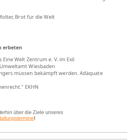
Molter, Brot für die Welt
en erbeten
 Eine Welt Zentrum e. V. im Exil
s Umweltamt Wiesbaden
ungers müssen bekämpft werden. Adäquate
chenrecht." EKHN
terhin über die Ziele unseres
taltungstermine
!