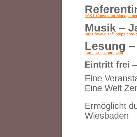
Referenti
FAKT Consult for Management
Musik – J
https://www.janfiliptupa.com/
Lesung –
Termine – armin nufer
Eintritt frei 
Eine Veranst
Eine Welt Ze
Ermöglicht d
Wiesbaden
----------------------------------