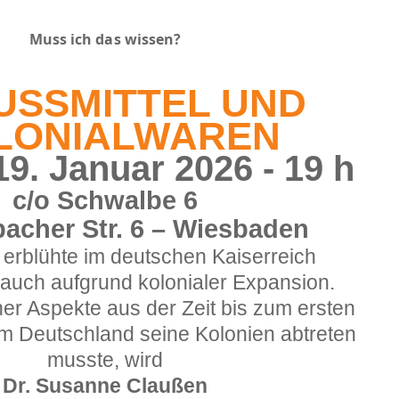
Muss ich das wissen?
USSMITTEL UND
LONIALWAREN
9. Januar 2026 - 19 h
c/o Schwalbe 6
acher Str. 6 – Wiesbaden
 er
blüht
e im deutschen Kaiserreich
h auch aufgrund kolonialer Expansion.
r Aspekte aus der Zeit bis zum ersten
em Deutschland seine Kolonien abtreten
musste, wird
Dr. Susanne Claußen