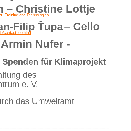
n –
Christine Lottje
, Training and Technologies
– Cello
an-Filip Ťupa
de/contact_de.html
 Armin Nufer -
–
Spenden für Klimaprojekt
altung des
ntrum e. V.
urch das Umweltamt
---------------------------------------------------------------------------------------------