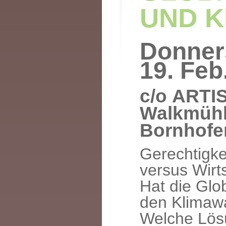
UND 
Donner
19. Feb.
c/o
ARTI
W
alkmüh
Bornh
o
fe
Gerechtigke
versus
Wirt
Hat die Glo
den Klimaw
Welche Lös