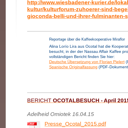
http://www.wiesbadener-kurier.de/lokal
kultur/kulturforum-zuhoerer-sind-begei
gioconda-belli-und-ihrer-fulminanten
Reportage über die Kaffeekooperative Miraflor
Alina Lorío Lira aus Ocotal hat die Kooperati
besucht, in der der Nassau Affair Kaffee pro
vollständigen Bericht finden Sie hier:
Deutsche Übersetzung von Florian Pielert
(
Spanische Originalfassung
(PDF-Dokument
BERICHT
OCOTALBESUCH - April 201
Adelheid Omiotek 16.04.15
Presse_Ocotal_2015.pdf